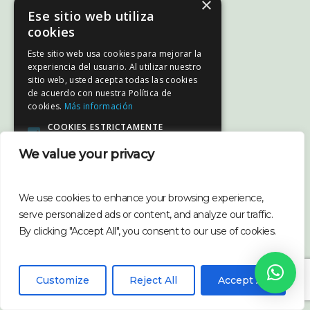
×
Ese sitio web utiliza
cookies
Este sitio web usa cookies para mejorar la
experiencia del usuario. Al utilizar nuestro
sitio web, usted acepta todas las cookies
de acuerdo con nuestra Política de
cookies.
Más información
COOKIES ESTRICTAMENTE
NECESARIAS
We value your privacy
COOKIES DE RENDIMIENTO
COOKIES DE PREFERENCIAS
COOKIES DE FUNCIONALIDAD
We use cookies to enhance your browsing experience,
serve personalized ads or content, and analyze our traffic.
ACEPTAR TODO
RECHAZAR TODO
By clicking "Accept All", you consent to our use of cookies.
MOSTRAR DETALLES
Customize
Reject All
Accept All
POWERED BY COOKIESCRIPT