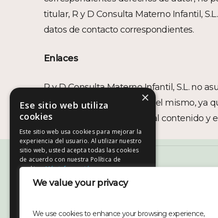
titular, R y D Consulta Materno Infantil, S.
datos de contacto correspondientes.
Enlaces
R y D Consulta Materno Infantil, S.L. no a
×
caso, pudieran incluirse en el mismo, ya q
Ese sitio web utiliza
cookies
exclusiva responsabilidad al contenido y e
Este sitio web usa cookies para mejorar la
experiencia del usuario. Al utilizar nuestro
sitio web, usted acepta todas las cookies
de acuerdo con nuestra Política de
cookies.
Más información
We value your privacy
COOKIES ESTRICTAMENTE
NECESARIAS
COOKIES DE RENDIMIENTO
¿DÓNDE ESTAMOS?
HORARIO
We use cookies to enhance your browsing experience,
COOKIES DE PREFERENCIAS